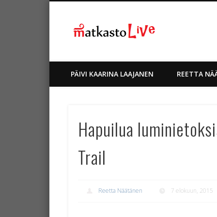
Matkablo
Verkkolehti Matkaston blogi
Facebook
Twitter
Google+
PÄIVI KAARINA LAAJANEN
REETTA NÄ
Hapuilua luminietoksi
Trail
Reetta Näätänen
7 elokuun, 2015