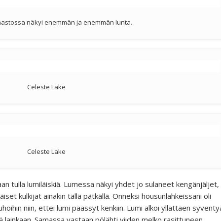
aastossa näkyi enemmän ja enemmän lunta.
Celeste Lake
Celeste Lake
n tulla lumiläiskiä. Lumessa näkyi yhdet jo sulaneet kengänjäljet,
set kulkijat ainakin tällä pätkällä. Onneksi housunlahkeissani oli
hoihin niin, ettei lumi päässyt kenkiin. Lumi alkoi yllättäen syventy
ssä lainkaan. Samassa vastaan pölähti viiden melko rasittuneen