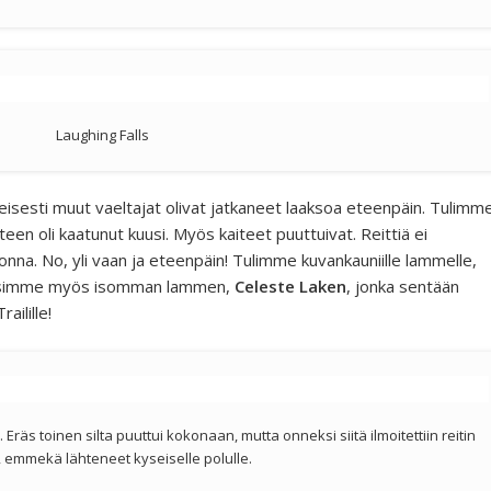
Laughing Falls
esti muut vaeltajat olivat jatkaneet laaksoa eteenpäin. Tulimm
eteen oli kaatunut kuusi. Myös kaiteet puuttuivat. Reittiä ei
onna. No, yli vaan ja eteenpäin! Tulimme kuvankauniille lammelle,
 löysimme myös isomman lammen,
Celeste Laken
, jonka sentään
ailille!
ta. Eräs toinen silta puuttui kokonaan, mutta onneksi siitä ilmoitettiin reitin
, emmekä lähteneet kyseiselle polulle.