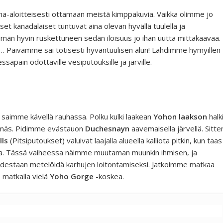
ma-aloitteisesti ottamaan meistä kimppakuvia. Vaikka olimme jo
set kanadalaiset tuntuvat aina olevan hyvällä tuulella ja
ämän hyvin ruskettuneen sedän iloisuus jo ihan uutta mittakaavaa.
an… Päivämme sai totisesti hyväntuulisen alun! Lähdimme hymyillen
ssäpäin odottaville vesiputouksille ja järville.
i, saimme kävellä rauhassa. Polku kulki laakean
Yohon laakson
halk
lemmäs. Pidimme evästauon
Duchesnayn
aavemaisella järvellä. Sitte
lls
(Pitsiputoukset) valuivat laajalla alueella kalliota pitkin, kun taas
ea. Tässä vaiheessa näimme muutaman muunkin ihmisen, ja
destaan metelöidä karhujen loitontamiseksi. Jatkoimme matkaa
 matkalla vielä
Yoho Gorge
-koskea.