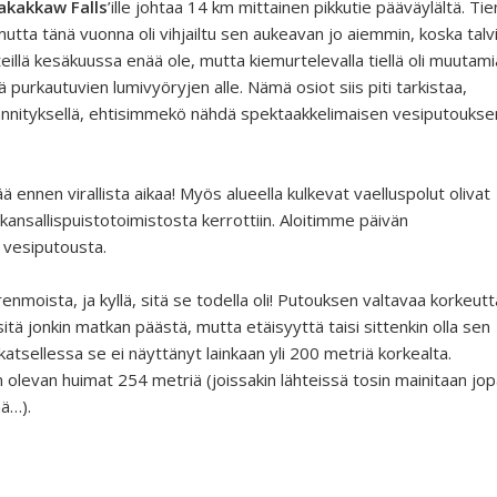
akakkaw Falls
’ille johtaa 14 km mittainen pikkutie pääväylältä. Tie
mutta tänä vuonna oli vihjailtu sen aukeavan jo aiemmin, koska talv
eillä kesäkuussa enää ole, mutta kiemurtelevalla tiellä oli muutami
 purkautuvien lumivyöryjen alle. Nämä osiot siis piti tarkistaa,
jännityksellä, ehtisimmekö nähdä spektaakkelimaisen vesiputoukse
ää ennen virallista aikaa! Myös alueella kulkevat vaelluspolut olivat
kansallispuistotoimistosta kerrottiin. Aloitimme päivän
 vesiputousta.
nmoista, ja kyllä, sitä se todella oli! Putouksen valtavaa korkeutt
itä jonkin matkan päästä, mutta etäisyyttä taisi sittenkin olla sen
tsellessa se ei näyttänyt lainkaan yli 200 metriä korkealta.
levan huimat 254 metriä (joissakin lähteissä tosin mainitaan jop
ä…).