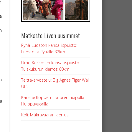
n
i
a
n
Matkasto Liven uusimmat
Pyhä-Luoston kansallispuisto:
Luostolta Pyhälle 32km
Urho Kekkosen kansallispuisto:
Tuiskukurun kierros 60km
a
Teltta-arvostelu: Big Agnes Tiger Wall
UL2
Karlstadtoppen – vuoren huipulla
a
Huippuvuorilla
Koli: Mäkrävaaran kierros