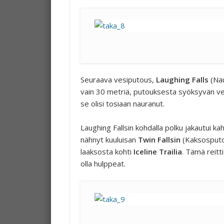
Seuraava vesiputous,
Laughing Falls
(Nau
vain 30 metriä, putouksesta syöksyvän vede
se olisi tosiaan nauranut.
Laughing Fallsin kohdalla polku jakautui k
nähnyt kuuluisan
Twin Fallsin
(Kaksosputou
laaksosta kohti
Iceline Trailia
. Tämä reitt
olla hulppeat.