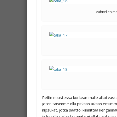
Vähitellen m
Reitin noustessa korkeammalle alkoi vastaa
joten taisimme olla pitkään aikaan ensimmäi
nipsukat, jotka saattoi kiinnittää kengännau
ja lopulta paljasta maata ei ollut nähtävi