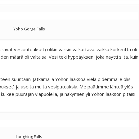
Yoho Gorge Falls
ravat vesiputoukset) olikin varsin vaikuttava: vaikka korkeutta oli
n määrä oli valtaisa. Vesi teki hyppäyksen, joka näytti siltä, kuin
ahteen suuntaan. Jatkamalla Yohon laaksoa vielä pidemmälle olisi
kset) ja useita muita vesiputouksia. Me päätimme lähteä ylös
i kulkee puurajan yläpuolella, ja näkymien yli Yohon laakson pitäisi
Laughing Falls