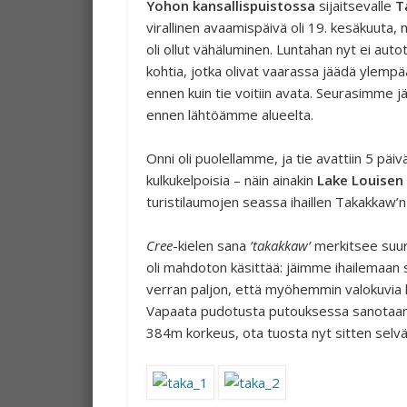
Yohon kansallispuistossa
sijaitsevalle
T
virallinen avaamispäivä oli 19. kesäkuuta, 
oli ollut vähäluminen.
Luntahan nyt ei autot
kohtia, jotka olivat vaarassa jäädä ylempää
ennen kuin tie voitiin avata. Seurasimme 
ennen lähtöämme alueelta.
Onni oli puolellamme, ja tie avattiin 5 päiv
kulkukelpoisia – näin ainakin
Lake Louisen
turistilaumojen seassa ihaillen Takakkaw’n
Cree
-kielen sana
’takakkaw’
merkitsee suure
oli mahdoton käsittää: jäimme ihailemaan s
verran paljon, että myöhemmin valokuvia ka
Vapaata pudotusta putouksessa sanotaan o
384m korkeus, ota tuosta nyt sitten selvä