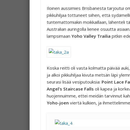
Iloinen aussimies Brisbanesta tarjoutui o
pikkuhiljaa tottuneet siihen, että sydämelli
tuntemattomiakin moikkaillaan, lähenteli t
Australian auringolla lienee osuutta asia
lampsimaan
Yoho Valley Trailia
pitkin ede
Koska reitti oli vasta kolmatta päivää auk
ja alkoi pikkuhiljaa kivuta metsän läpi y
seurasi lisää vesiputouksia:
Point Lace Fa
Angel’s Staircase Falls
oli kapea ja kork
huojennuimme, ettei meidän tarvinnut kah
Yoho-joen
viertä kulkien, ja ihmettelimme