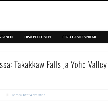
gi Matkasto Live
ÄTÄNEN
LIISA PELTONEN
EERO HÄMEENNIEMI
ssa: Takakkaw Falls ja Yoho Valley
Kanada
,
Reetta Näätänen