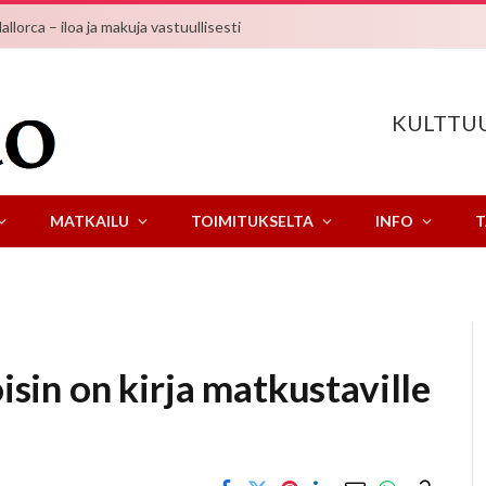
lorca – iloa ja makuja vastuullisesti
KULTTUU
MATKAILU
TOIMITUKSELTA
INFO
T
öisin on kirja matkustaville