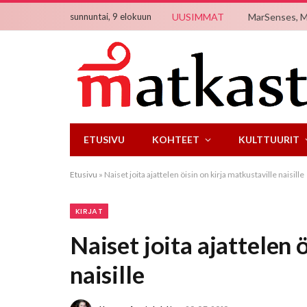
sunnuntai, 9 elokuun
UUSIMMAT
MarSenses, Mal
ETUSIVU
KOHTEET
KULTTUURIT
Etusivu
»
Naiset joita ajattelen öisin on kirja matkustaville naisille
KIRJAT
Naiset joita ajattelen 
naisille