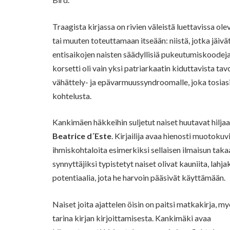
Traagista kirjassa on rivien väleistä luettavissa ol
tai muuten toteuttamaan itseään: niistä, jotka jäiv
entisaikojen naisten säädyllisiä pukeutumiskoodeja
korsetti oli vain yksi patriarkaatin kiduttavista tav
vähättely- ja epävarmuussyndroomalle, joka tosiasi
kohtelusta.
Kankimäen häkkeihin suljetut naiset huutavat hilja
Beatrice d´Este
. Kirjailija avaa hienosti muotokuvi
ihmiskohtaloita esimerkiksi sellaisen ilmaisun taka
synnyttäjiksi typistetyt naiset olivat kauniita, lahja
potentiaalia, jota he harvoin pääsivät käyttämään.
Naiset joita ajattelen öisin on paitsi matkakirja, m
tarina kirjan kirjoittamisesta. Kankimäki avaa