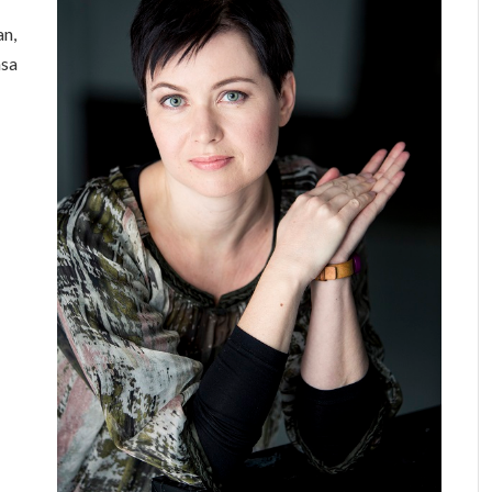
an,
nsa