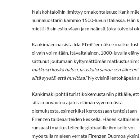
Naiskohtaloihin limittyy omakohtaisuus: Kankimäe
nunnaluostarin kammio 1500-luvun Italiassa. Hän ki
miettii öisin esikuviaan ja minäänsä, joka toivoisi o
Kankimäen naisista
Ida Pfeiffer
näkee matkustusha
ei vain voi mitään. Itävaltalainen, 1800-luvulla eläny
sattunut joutumaan kyltymättömän matkustushimo
matkusti koska halusi, ja uskalsi sanoa sen ääneen”
siitä syystä, että huvittaa.”
Nykyisinä lentohäpeän a
Kankimäki pohtii turistikokemusta niin pitkälle, et
siitä muovautuu ajatus elämän syvemmästä
olemuksesta, esimerkiksi kertoessaan tunteistaan
Firenzen taideaarteiden keskellä. Hänen kaltaisell
runsaasti matkustelleelle globaalille ihmiselle voi
myös tulla mieleen verrata Firenzen Duomoa yksin