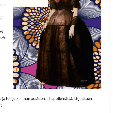
on.
a:
en
via
 ja tuo julki oman positionsa häpeilemättä, kirjoittaen
.