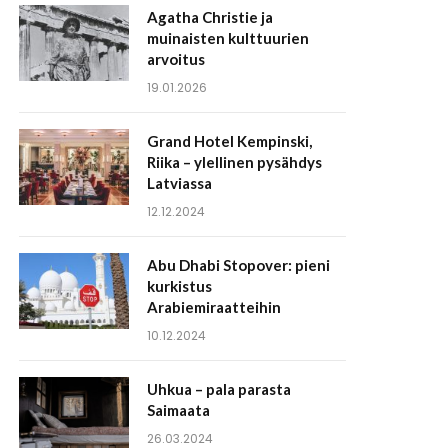
Agatha Christie ja
muinaisten kulttuurien
arvoitus
19.01.2026
Grand Hotel Kempinski,
Riika – ylellinen pysähdys
Latviassa
12.12.2024
Abu Dhabi Stopover: pieni
kurkistus
Arabiemiraatteihin
10.12.2024
Uhkua – pala parasta
Saimaata
26.03.2024