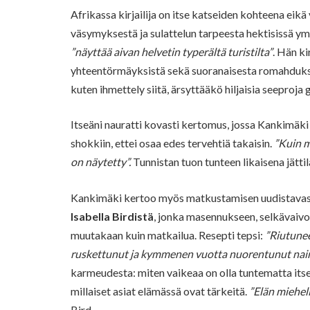
Afrikassa kirjailija on itse katseiden kohteena ei
väsymyksestä ja sulattelun tarpeesta hektisissä ymp
”näyttää aivan helvetin typerältä turistilta”
. Hän k
yhteentörmäyksistä sekä suoranaisesta romahdukse
kuten ihmettely siitä, ärsyttääkö hiljaisia seeproj
Itseäni nauratti kovasti kertomus, jossa Kankimäki
shokkiin, ettei osaa edes tervehtiä takaisin.
”Kuin m
on näytetty”.
Tunnistan tuon tunteen likaisena jättil
Kankimäki kertoo myös matkustamisen uudistavast
Isabella Birdistä
, jonka masennukseen, selkävaivo
muutakaan kuin matkailua. Resepti tepsi:
”Riutunee
ruskettunut ja kymmenen vuotta nuorentunut nainen
karmeudesta: miten vaikeaa on olla tuntematta itse
millaiset asiat elämässä ovat tärkeitä.
”Elän miehel
Bird.