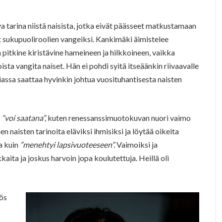
eva tarina niistä naisista, jotka eivät päässeet matkustamaan
ät sukupuoliroolien vangeiksi. Kankimäki äimistelee
 pitkine kiristävine hameineen ja hilkkoineen, vaikka
oista vangita naiset. Hän ei pohdi syitä itseäänkin riivaavalle
assa saattaa hyvinkin johtua vuosituhantisesta naisten
a
”voi saatana”,
kuten renessanssimuotokuvan nuori vaimo
en naisten tarinoita eläviksi ihmisiksi ja löytää oikeita
a kuin
”menehtyi lapsivuoteeseen”.
Vaimoiksi ja
kkaita ja joskus harvoin jopa koulutettuja. Heillä oli
yös