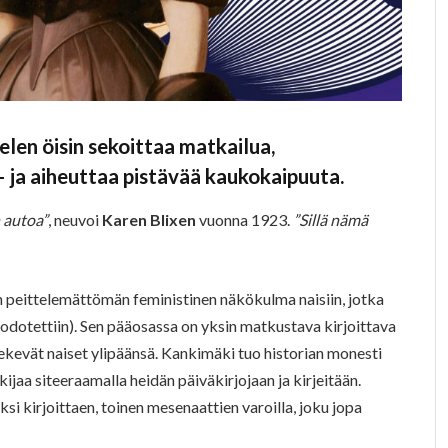
elen öisin sekoittaa matkailua,
 – ja aiheuttaa pistävää kaukokaipuuta.
 autoa”
, neuvoi
Karen Blixen
vuonna 1923.
”Sillä nämä
 on peittelemättömän feministinen näkökulma naisiin, jotka
tä odotettiin). Sen pääosassa on yksin matkustava kirjoittava
a tekevät naiset ylipäänsä. Kankimäki tuo historian monesti
kijaa siteeraamalla heidän päiväkirjojaan ja kirjeitään.
i kirjoittaen, toinen mesenaattien varoilla, joku jopa