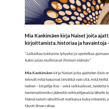
Mia Kankimäen kirja Naiset joita ajatt
kirjoittamista, historiaa ja havaintoja
”
Leikatkaa tukkanne lyhyeksi ja opetelkaa ajamaan
kaksi asiaa mullistavat ihmisen elämän.”
Mia Kankimäen
kirja Naiset joita ajattelen öisin
tekivät mitä halusivat (eivätkä vain sitä, mitä heil
nainen – kirjailija itse – sekä seikkailevat, taidett
tuntemattomiksi jääneitä seikkailijanaisia lähelle lu
Nämä naiset rahoittivat matkansa kuka mitenkin, yks
täysin ilman rahaa.