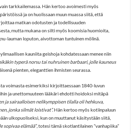
kä vain tarkkailemassa. Hän kertoo avoimesti myös
äristöissä ja on huolissaan muun muassa siitä, että
irjoittaa matkan odotusten ja todellisuuden
sta, mutta mukana on silti myös koomisia huomioita,
a gnu-lauman loputon, aivottoman tuntuinen mölinä.
 ylimaallisen kauniita geishoja kohdatessaan menee niin
ikäkin typerä norsu tai nuhruinen barbaari, jolle kauneus
äisenä pienten, eleganttien ihmisten seurassa.
a voimasta esimerkiksi kirjoittaessaan 1840-luvun
ihin ja unettomuuteen lääkäri ehdotti hoidoksi mitäpä
n ja sairaalloisen nelikymppisen tilalla oli hehkuva,
, jonka silmät loistivat”.
Hän kertoo myös kotiinpaluun
ään ulkopuoliseksi, kun on muuttanut käsitystään siitä,
le sopivaa elämää”
, totesi tämä skotlantilainen ”vanhapiika”