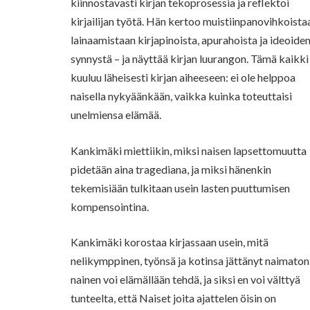
kiinnostavasti kirjan tekoprosessia ja reflektoi
kirjailijan työtä. Hän kertoo muistiinpanovihkoista
lainaamistaan kirjapinoista, apurahoista ja ideoide
synnystä – ja näyttää kirjan luurangon. Tämä kaikki
kuuluu läheisesti kirjan aiheeseen: ei ole helppoa
naisella nykyäänkään, vaikka kuinka toteuttaisi
unelmiensa elämää.
Kankimäki miettiikin, miksi naisen lapsettomuutta
pidetään aina tragediana, ja miksi hänenkin
tekemisiään tulkitaan usein lasten puuttumisen
kompensointina.
Kankimäki korostaa kirjassaan usein, mitä
nelikymppinen, työnsä ja kotinsa jättänyt naimaton
nainen voi elämällään tehdä, ja siksi en voi välttyä
tunteelta, että Naiset joita ajattelen öisin on