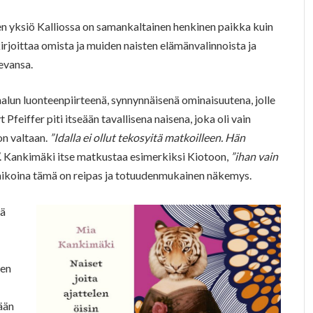
n yksiö Kalliossa on samankaltainen henkinen paikka kuin
rjoittaa omista ja muiden naisten elämänvalinnoista ja
levansa.
lun luonteenpiirteenä, synnynnäisenä ominaisuutena, jolle
t Pfeiffer piti itseään tavallisena naisena, joka oli vain
n valtaan.
”Idalla ei ollut tekosyitä matkoilleen. Hän
. Kankimäki itse matkustaa esimerkiksi Kiotoon,
”ihan vain
ikoina tämä on reipas ja totuudenmukainen näkemys.
tä
een
ään