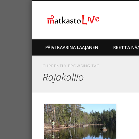
Matkablo
Verkkolehti Matkaston blogi
Facebook
Twitter
Google+
PÄIVI KAARINA LAAJANEN
REETTA NÄ
CURRENTLY BROWSING TAG
Rajakallio