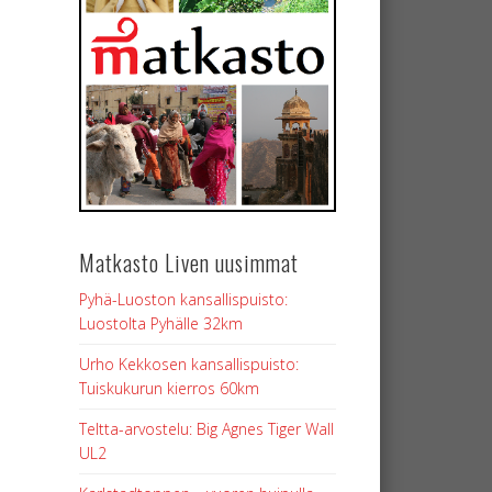
Matkasto Liven uusimmat
Pyhä-Luoston kansallispuisto:
Luostolta Pyhälle 32km
Urho Kekkosen kansallispuisto:
Tuiskukurun kierros 60km
Teltta-arvostelu: Big Agnes Tiger Wall
UL2