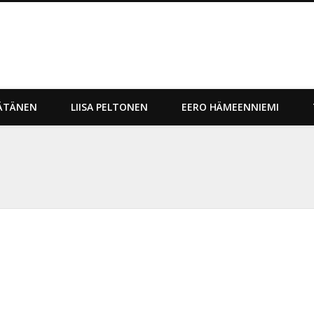
gi Matkasto Live
ÄTÄNEN
LIISA PELTONEN
EERO HÄMEENNIEMI