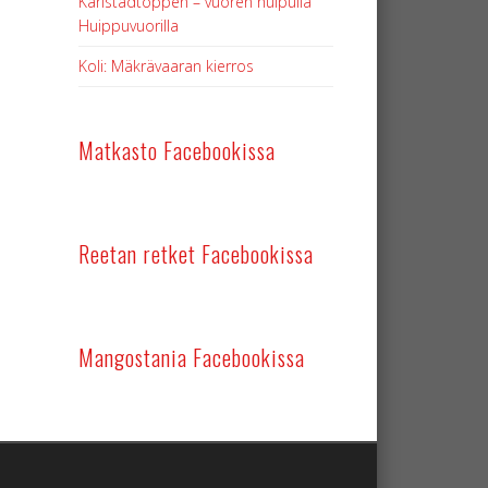
Karlstadtoppen – vuoren huipulla
Huippuvuorilla
Koli: Mäkrävaaran kierros
Matkasto Facebookissa
Reetan retket Facebookissa
Mangostania Facebookissa