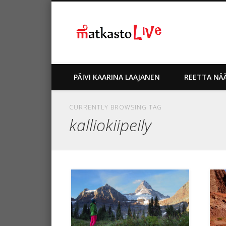
Matkablo
Verkkolehti Matkaston blogi
Facebook
Twitter
Google+
PÄIVI KAARINA LAAJANEN
REETTA NÄ
CURRENTLY BROWSING TAG
kalliokiipeily