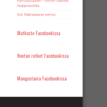
Karlstadtoppen – vuoren huipulla
Huippuvuorilla
Koli: Mäkrävaaran kierros
Matkasto Facebookissa
Reetan retket Facebookissa
Mangostania Facebookissa