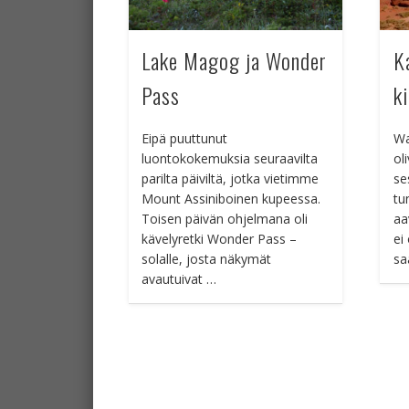
Lake Magog ja Wonder
K
Pass
k
Eipä puuttunut
Wa
luontokokemuksia seuraavilta
ol
parilta päiviltä, jotka vietimme
se
Mount Assiniboinen kupeessa.
tun
Toisen päivän ohjelmana oli
aa
kävelyretki Wonder Pass –
ei
solalle, josta näkymät
sa
avautuivat …