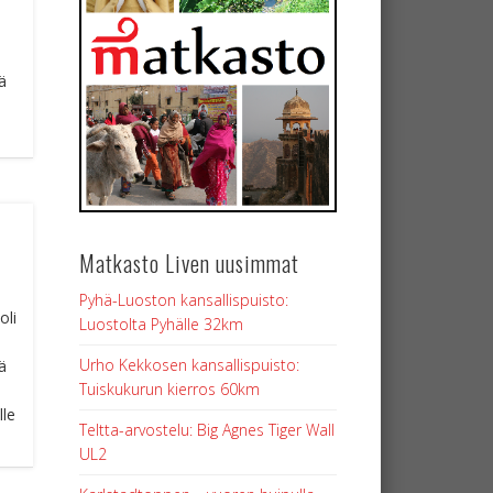
ä
Matkasto Liven uusimmat
Pyhä-Luoston kansallispuisto:
oli
Luostolta Pyhälle 32km
Urho Kekkosen kansallispuisto:
sä
Tuiskukurun kierros 60km
lle
Teltta-arvostelu: Big Agnes Tiger Wall
UL2