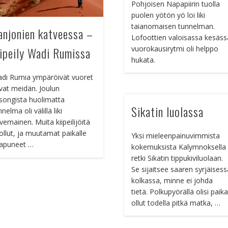
Pohjoisen Napapiirin tuolla
puolen yötön yö loi liki
taianomaisen tunnelman.
anjonien katveessa –
Lofoottien valoisassa kesäss
vuorokausirytmi oli helppo
iipeily Wadi Rumissa
hukata.
di Rumia ympäröivät vuoret
ivat meidän. Joulun
songista huolimatta
Sikatin luolassa
nelma oli välillä liki
vemainen. Muita kiipeilijöitä
 ollut, ja muutamat paikalle
Yksi mieleenpainuvimmista
apuneet …
kokemuksista Kalymnoksella 
retki Sikatin tippukiviluolaan.
Se sijaitsee saaren syrjäises
kolkassa, minne ei johda
tietä. Polkupyörällä olisi paika
ollut todella pitkä matka, …