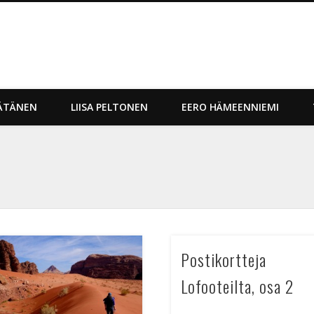
gi Matkasto Live
ÄTÄNEN
LIISA PELTONEN
EERO HÄMEENNIEMI
Postikortteja
Lofooteilta, osa 2