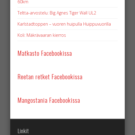
60km
Teltta-arvostelu: Big Agnes Tiger Wall UL2
Karlstadtoppen – vuoren huipulla Huippuvuorilla
Koli: Mäkrävaaran kierros
Matkasto Facebookissa
Reetan retket Facebookissa
Mangostania Facebookissa
Linkit