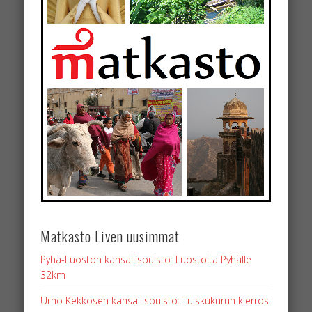
Matkasto Liven uusimmat
Pyhä-Luoston kansallispuisto: Luostolta Pyhälle
32km
Urho Kekkosen kansallispuisto: Tuiskukurun kierros